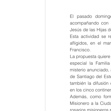
El pasado domingo
acompañando con el
Jesús de las Hijas 
Esta actividad se r
afligidos, en el ma
Francisco. 
La propuesta quiere s
especial la Familia
misterio anunciado,
de Santiago del Est
también la difusión 
en los cinco continen
Además, como form
Misionero a la Ciud
rosarios misioneros 