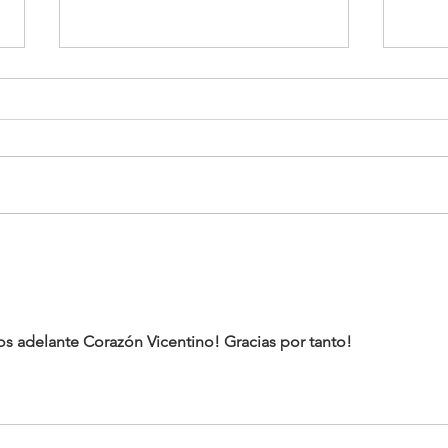
Aprender a habitar la
II E
cultura "onlife":
Vice
conversatorio sobre
Voca
evangelización digital con
Mons. Lucio Ruiz
os adelante Corazón Vicentino! Gracias por tanto! 