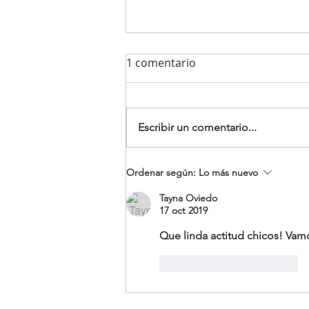
1 comentario
Escribir un comentario...
Jornada vocacional en el
Ordenar según:
Lo más nuevo
Seminario San Vicente de
Tayna Oviedo
Paul
17 oct 2019
Que linda actitud chicos! Vam
Me gusta
Reaccionar