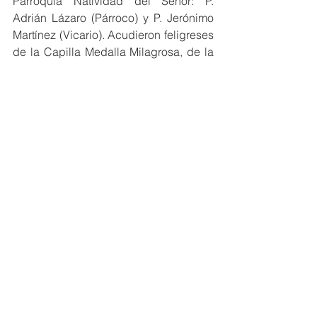
Parroquia Natividad del Señor: P. 
Adrián Lázaro (Párroco) y P. Jerónimo 
Martínez (Vicario). Acudieron feligreses 
de la Capilla Medalla Milagrosa, de la 
Parroquia Natividad del Señor y la 
Comunidad Educativa del Instituto - 
Colegio San Vicente de Paúl. 
Ver todo
Entradas recientes